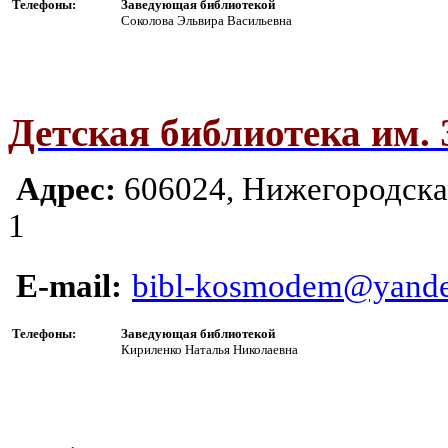
Телефоны:
Заведующая библиотекой
Соколова Эльвира Васильевна
Детская библиотека им.
Адрес:
606024, Ни
жегородская
1
E-mail:
bibl-kosmodem@yande
Телефоны:
Заведующая библиотекой
Кириленко Наталья Николаевна