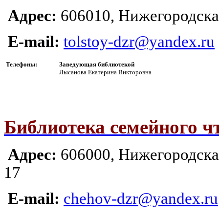
Адрес:
606010, Ни
жегородская
E-mail:
tolstoy-dzr@yandex.ru
Телефоны:
Заведующая библиотекой
Лысанова Екатерина Викторовна
Библиотека семейного чт
Адрес:
606000, Ни
жегородская
17
E-mail:
chehov-dzr@yandex.ru