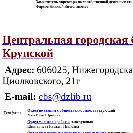
Заместитель директора по хозяйственной деятельности
Фирсов Николай Вячеславович
Центральная городская б
Крупской
Адрес:
606025, Нижегородская
Циолковского, 21г
E-mail:
cbs@dzlib.ru
Отдел по связям с общественностью
, заведующий
Телефоны:
Усов Иван Юрьевич
Отдел массовой работы
, заведующая
Шингариева Наталья Павловна
Отдел культурно-выставочной деятельности
, заведующий