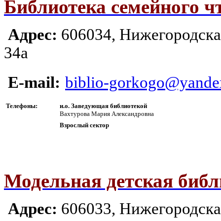
Библиотека семейного ч
Адрес:
606034, Ни
жегородская
34а
E-mail:
biblio-gorkogo@yande
Телефоны:
и.о. Заведующая библиотекой
Вахтурова Мария Александровна
Взрослый сектор
Модельная детская библ
Адрес:
606033, Ни
жегородская