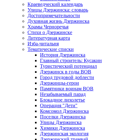
Краеведческий календарь
Улицы Дзержинска: словарь
Достопримечательности
Духовная жизнь Дзержинска
Храмы Черноречья
Стихи о Дзержинске
Литературная карта
Изба-читальня
Тематические списки
История Дзержинска
Главный строитель: Кусакин
Туристический потенциал
Дзержинск в годы ВОВ
Город трудовой доблести
Дзержинцы-герои
Памятники воинам ВОВ
Незабываемый парад
Блокадное лихолетье
Операция "Дети"
Комсомол Дзержинска
Поселки Дзержинска
Улицы Дзержинска
Химики Дзержинска
Дзержинская экология
Дзержинский трамвай