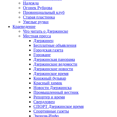
Надежда
Огонек Рубцова
Провинциальный клуб
Старая пластинка
Умелые ручки
Краеведение
Что читать о Дзержинске
Местная пресса
Дзержинец
Бесплатные объявления
Городская газета
Горожане
Дзержинская панорама
Дзержинские ведомости
Дзержинские новости
Дзержинское время
Книжный бульвар
Красный химик
Новости Дзержинска
Промышленный вестник
Репортер и время
Свердловец
СПОРТ Дзержинское время
Спортивные газеты
Эконом-Инфо