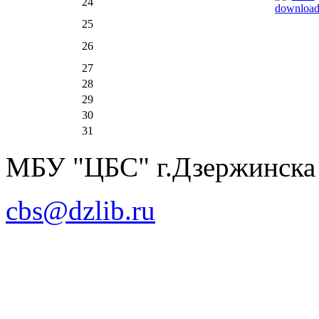
24
25
26
27
28
29
30
31
МБУ "ЦБС" г.Дзержинска
cbs@dzlib.ru