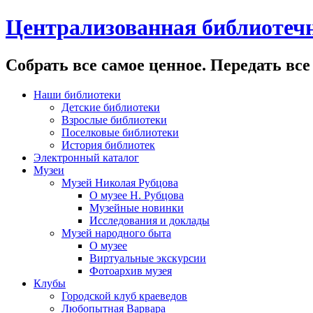
Централизованная библиотечн
Собрать все самое ценное. Передать все
Наши библиотеки
Детские библиотеки
Взрослые библиотеки
Поселковые библиотеки
История библиотек
Электронный каталог
Музеи
Музей Николая Рубцова
О музее Н. Рубцова
Музейные новинки
Исследования и доклады
Музей народного быта
О музее
Виртуальные экскурсии
Фотоархив музея
Клубы
Городской клуб краеведов
Любопытная Варвара