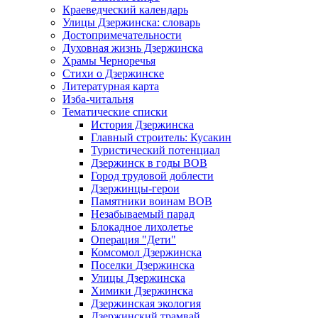
Краеведческий календарь
Улицы Дзержинска: словарь
Достопримечательности
Духовная жизнь Дзержинска
Храмы Черноречья
Стихи о Дзержинске
Литературная карта
Изба-читальня
Тематические списки
История Дзержинска
Главный строитель: Кусакин
Туристический потенциал
Дзержинск в годы ВОВ
Город трудовой доблести
Дзержинцы-герои
Памятники воинам ВОВ
Незабываемый парад
Блокадное лихолетье
Операция "Дети"
Комсомол Дзержинска
Поселки Дзержинска
Улицы Дзержинска
Химики Дзержинска
Дзержинская экология
Дзержинский трамвай