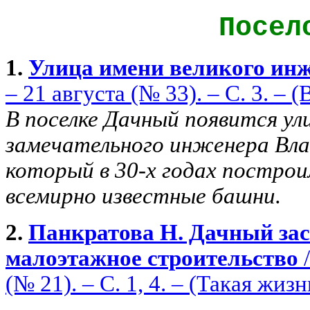
Посе
1.
Улица имени великого ин
– 21 августа (№ 33). – С. 3. – 
В поселке Дачный появится ул
замечательного инженера Вла
который в 30-х годах построи
всемирно известные башни.
2.
Панкратова Н. Дачный заст
малоэтажное строительство
/
(№ 21). – С. 1, 4. – (Такая жизн