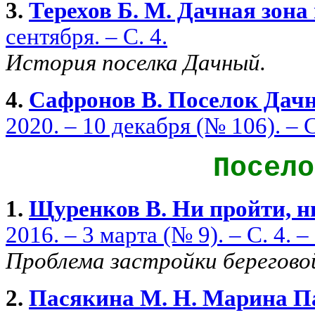
3.
Терехов Б. М. Дачная зон
сентября. – С. 4.
История поселка Дачный.
4.
Сафронов В. Поселок Дач
2020. – 10 декабря (№ 106). – С
Посел
1.
Щуренков В. Ни пройти, н
2016. – 3 марта (№ 9). – С. 4. 
Проблема застройки береговой
2.
Пасякина М. Н. Марина Па