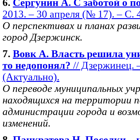
6.
Сергунин А. С заботой о п
2013. – 30 апреля (№ 17). – С. 4
О перспективах и планах разв
город Дзержинск.
7.
Вовк А. Власть решила ун
то недопонял?
// Дзержинец. – 
(Актуально).
О переводе муниципальных уч
находящихся на территории по
администрации города и воз
изменений.
8.
Панкратова Н. Поселки – 