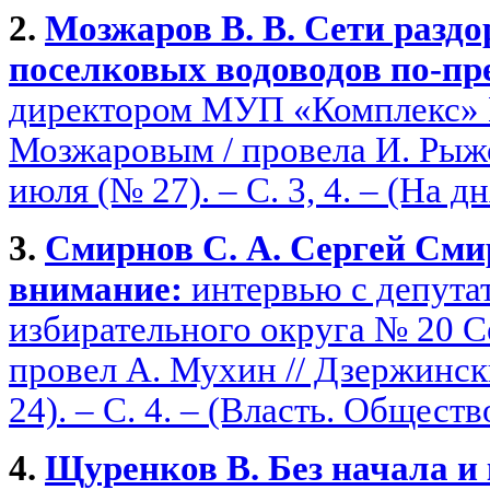
2.
Мозжаров В. В. Сети разд
поселковых водоводов по-пр
директором МУП «Комплекс» 
Мозжаровым / провела И. Рыжов
июля (№ 27). – С. 3, 4. – (На дн
3.
Смирнов С. А. Сергей Сми
внимание:
интервью с депута
избирательного округа № 20 
провел А. Мухин // Дзержинск
24). – С. 4. – (Власть. Обществ
4.
Щуренков В. Без начала и