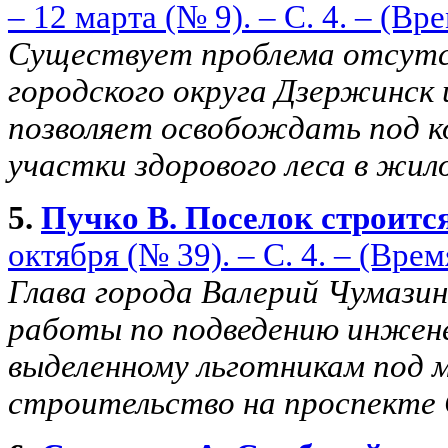
– 12 марта (№ 9). – С. 4. – (Вр
Существует проблема отсутс
городского округа Дзержинск 
позволяет освобождать под к
участки здорового леса в жило
5.
Пучко В. Поселок строитс
октября (№ 39). – С. 4. – (Врем
Глава города Валерий Чумазин
работы по подведению инжене
выделенному льготникам под
строительство на проспекте 